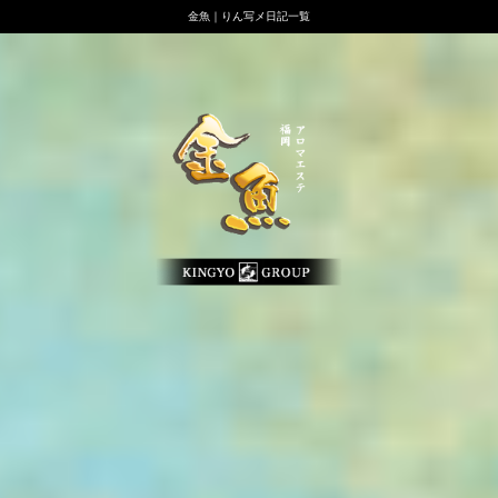
金魚｜りん写メ日記一覧